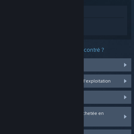
Voir dans le magasin
Connectez-vous
pour obtenir de l'aide
sur The Elder Scrolls V: Skyrim.
Quel est le type de problème rencontré ?
J'ai des problèmes avec mes items
Ça ne marche pas sur mon système d'exploitation
Il n'est pas dans ma bibliothèque
J'ai des problèmes avec ma clé CD achetée en
magasin