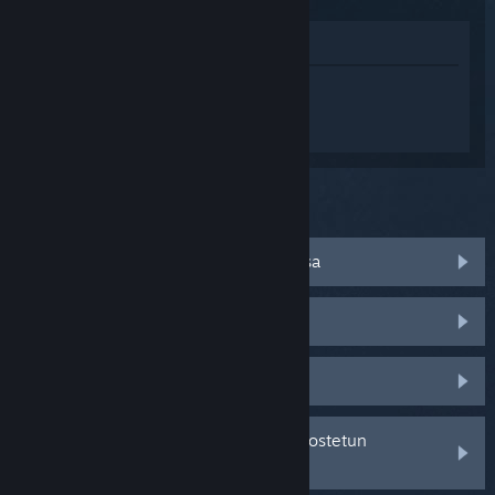
Katso pelin kauppasivua
Kirjaudu sisään
saadaksesi
henkilökohtaista apua tuotteelle The
Elder Scrolls V: Skyrim.
Mitä ongelma koskee?
Minulla on ongelmia esineiden kanssa
Peli ei toimi käyttöjärjestelmässäni
Peli ei löydy kirjastostani
Minulla on ongelmia jälleenmyyjältä ostetun
tuotetunnuksen kanssa