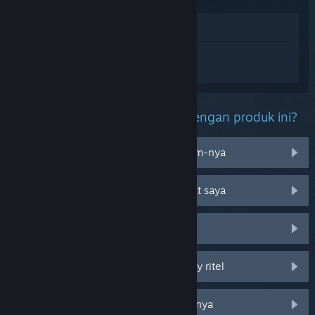
Lihat di Toko
Login
untuk mendapatkan bantuan
terkait The Elder Scrolls V: Skyrim.
Kendala apa yang kamu alami dengan produk ini?
Saya mengalami kendala dengan item-nya
Tidak bisa dimainkan di OS perangkat saya
Tidak ada di perpustakaan saya
Saya mengalami kendala pada CD key ritel
Login untuk melihat opsi khusus lainnya