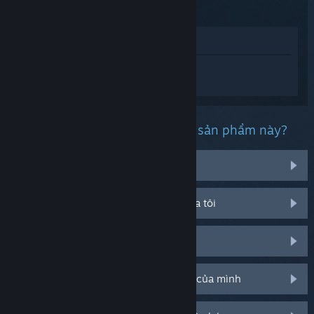
Skyrim
Xem trong cửa hàng
Đăng nhập
để nhận được hỗ trợ dành
riêng cho The Elder Scrolls V: Skyrim.
Bạn đang gặp phải vấn đề gì với sản phẩm này?
Tôi đang gặp rắc rối với vật phẩm
Nó không chạy trên hệ điều hành của tôi
Nó không hiện trong thư viện của tôi
Tôi đang có vấn đề với mã CD bán lẻ của mình