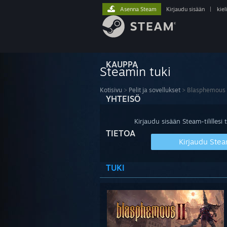
Asenna Steam
Kirjaudu sisään
|
kiel
KAUPPA
Steamin tuki
Kotisivu
>
Pelit ja sovellukset
>
Blasphemous
YHTEISÖ
Kirjaudu sisään Steam-tilillesi t
TIETOA
Kirjaudu Stea
TUKI