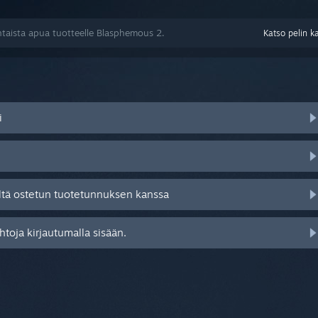
taista apua tuotteelle Blasphemous 2.
Katso pelin k
i
ltä ostetun tuotetunnuksen kanssa
toja kirjautumalla sisään.