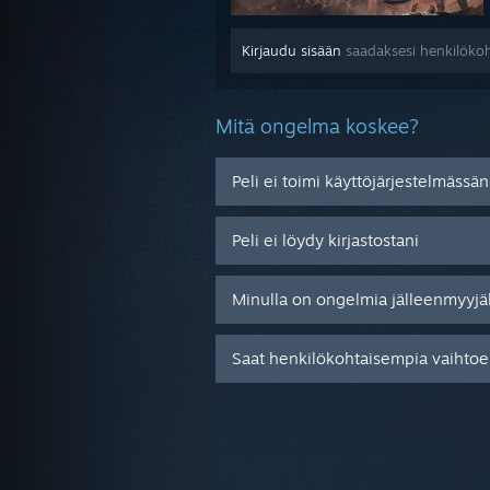
Kirjaudu sisään
saadaksesi henkilökoh
Mitä ongelma koskee?
Peli ei toimi käyttöjärjestelmässän
Peli ei löydy kirjastostani
Minulla on ongelmia jälleenmyyjä
Saat henkilökohtaisempia vaihtoeh