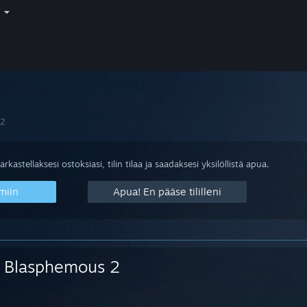
i
 2
arkastellaksesi ostoksiasi, tilin tilaa ja saadaksesi yksilöllistä apua.
miin
Apua! En pääse tililleni
Blasphemous 2