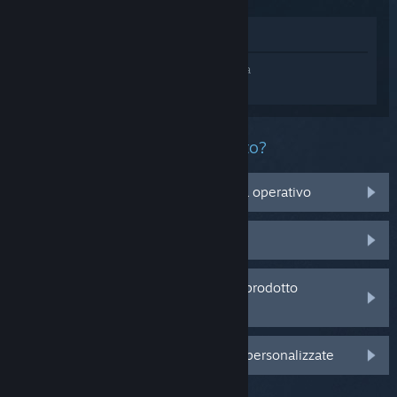
Mostra nel Negozio
Accedi
e ottieni assistenza personalizzata
per Blasphemous 2.
Che problema ha questo prodotto?
Non è compatibile con il mio sistema operativo
Non è nella mia Libreria
Sto avendo problemi con un codice prodotto
acquistato da un rivenditore
Accedi per visualizzare altre opzioni personalizzate