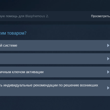
ьную помощь для Blasphemous 2.
Просмотреть
тим товаром?
ой системе
ничным ключом активации
ить индивидуальные рекомендации по решению возникших