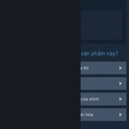
Xem trong cửa hàng
Đăng nhập
để nhận được hỗ trợ dành
riêng cho Blasphemous 2.
Bạn đang gặp phải vấn đề gì với sản phẩm này?
Nó không chạy trên hệ điều hành của tôi
Nó không hiện trong thư viện của tôi
Tôi đang có vấn đề với mã CD bán lẻ của mình
Đăng nhập cho thêm tùy chọn cá nhân hóa