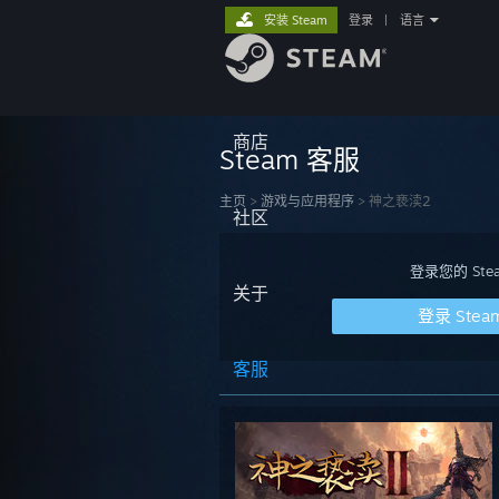
安装 Steam
登录
|
语言
商店
Steam 客服
主页
>
游戏与应用程序
>
神之亵渎2
社区
登录您的 S
关于
登录 Stea
客服