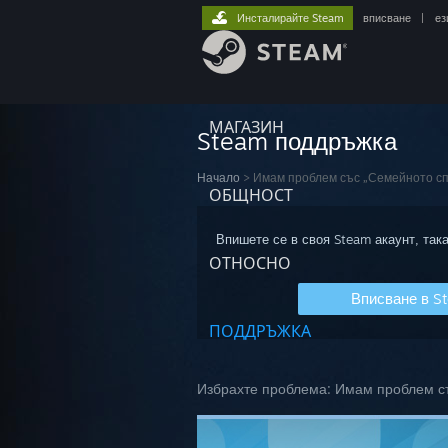
Инсталирайте Steam
вписване
|
ез
МАГАЗИН
Steam поддръжка
Начало
>
Имам проблем със „Семейното с
ОБЩНОСТ
Впишете се в своя Steam акаунт, така
ОТНОСНО
Вписване в S
ПОДДРЪЖКА
Избрахте проблема:
Имам проблем с