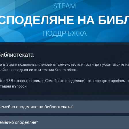
STEAM
СПОДЕЛЯНЕ НА БИБ
ПОДДРЪЖКА
библиотеката
 в Steam позволява членове от семейството и гости да пускат игрите н
айки напредъка си към техния Steam облак.
те ЧЗВ относно режима „Семейното споделяне“, ако срещате проблем п
атъшни въпроси.
Семейно споделяне на библиотеката“
Семейно споделяне“