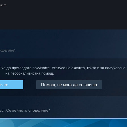
ик
поделяне“
 че да прегледате покупките, статуса на акаунта, както и за получаване
на персонализирана помощ.
team
Помощ, не мога да се впиша
ъс „Семейното споделяне“