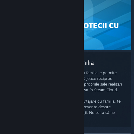
STEAM
PARTAJAREA BIBLIOTECII CU
FAMILIA
ASISTENȚĂ
Partajarea bibliotecii cu familia
Funcția de partajare a bibliotecii Steam cu familia le permite
membrilor familiei și oaspeților acestora să joace reciproc
titlurile pe care le dețin, fiecare obținând propriile sale realizări
pe Steam, iar progresul acestora fiind salvat în Steam Cloud.
Dacă întâmpini probleme cu funcția de partajare cu familia, te
rugăm să consulți articolul cu întrebări frecvente despre
această funcție pentru mai multe informații. Nu ezita să ne
contactezi dacă ai întrebări suplimentare.