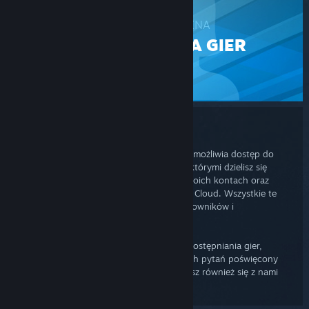
POMOC TECHNICZNA
UDOSTĘPNIANIA GIER
STEAM
Udostępnianie gier
Udostępnianie gier na platformie Steam umożliwia dostęp do
twoich gier rodzinie i gościom. Osoby, z którymi dzielisz się
grami, mogą zdobywać osiągnięcia na swoich kontach oraz
zapisywać swój postęp w systemie Steam Cloud. Wszystkie te
funkcje dostępne są po autoryzacji użytkowników i
współdzielonych komputerów.
Jeżeli masz problemy z korzystaniem z udostępniania gier,
sprawdź nasz dział najczęściej zadawanych pytań poświęcony
tej sekcji, by dowiedzieć się więcej. Możesz również się z nami
skontaktować, jeżeli masz więcej pytań.