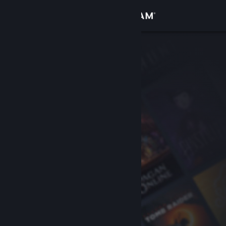
Přihlásit se
Obchod
Komunita
Informace
Podpora
Změnit jazyk
Mobilní aplikace služby Steam
Desktopová verze stránky