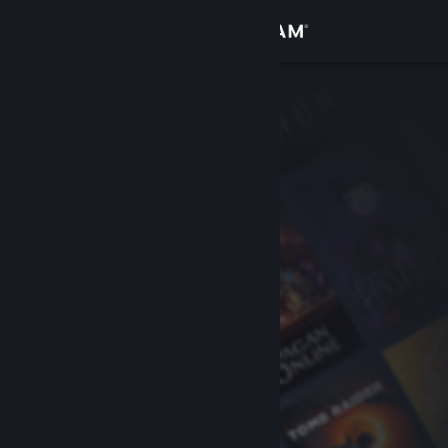
Σύνδεση
Κατάστημα
Κοινότητα
Σχετικά
Υποστήριξη
Αλλαγή γλώσσας
Αποκτήστε την εφαρμογή Steam για κινητές συσκευές
Προβολή ιστοσελίδας για υπολογιστές