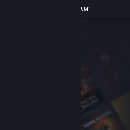
Iniciar sesión
Tienda
Comunidad
Acerca de
Soporte
Cambiar idioma
Descargar Steam Mobile
Ver versión clásica