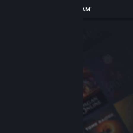
Kirjaudu sisään
Kauppa
Yhteisö
Tietoa
Tuki
Vaihda kieli
Hanki Steam-mobiilisovellus
Näytä työpöytäsivusto