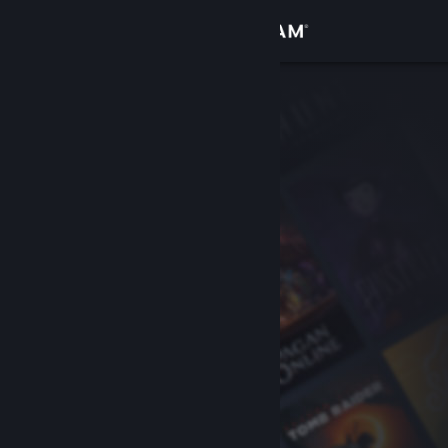
Logga in
Butik
Gemenskap
Om
Support
Byt språk
Skaffa Steams mobilapp
Se skrivbordswebbplats