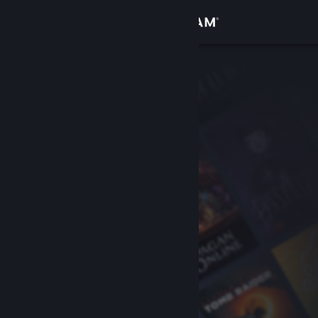
Se connecter
Magasin
Communauté
À propos
Support
Changer la langue
Télécharger l'application mobile Steam
Voir version ordi. du site