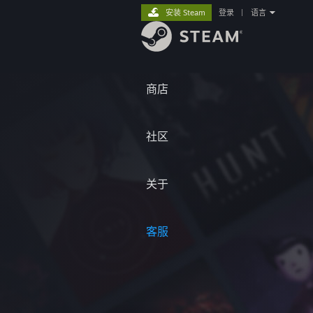
安装 Steam
登录
|
语言
商店
社区
关于
客服