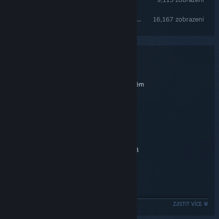
Full Insect Species Guide: All Insect & Some Catching Tips
16,167 zobrazení
Systémové požadavky
MINIMÁLNÍ:
Vyžaduje 64bitový procesor a operační systém
Windows 10 64 bit
OS:
Intel i3 Processor
Procesor:
6 GB RAM
Paměť:
Nvidia GeForce GTX 660 2GB
Grafická karta:
Verze 10
DirectX:
8 GB volného místa
Pevný disk:
DOPORUČENÉ:
ZJISTIT VÍCE
Vyžaduje 64bitový procesor a operační systém