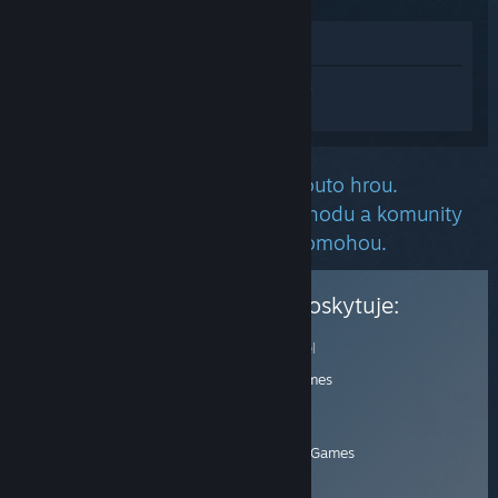
Zobrazit v obchodě
Přihlaste se
a získejte pomoc na míru pro
produkt Coral Island.
Je nám líto, že máte problém s touto hrou.
Níže se nachází informace z obchodu a komunity
služby Steam, které Vám snad pomohou.
Podporu tohoto produktu poskytuje:
Oficiální podpora
Vydavatel
Stránka zákaznické podpory
Balor Games
E-mail
:
Vývojář
contact@stairwaygames.com
Stairway Games
Telefonní číslo:
+6282138735475