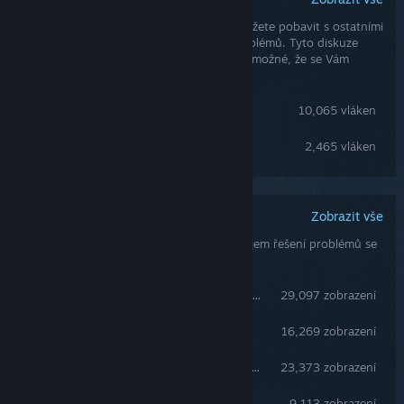
Komunitní diskuze
Komunitní diskuze jsou místem, kde se můžete pobavit s ostatními
hráči a navrhnout či požádat o řešení problémů. Tyto diskuze
také často čtou samotní vývojáři, takže je možné, že se Vám
dostane pomoci od těch nejpovolanějších.
Obecné diskuze
10,065 vláken
Bugs and Crashes Report
2,465 vláken
Zobrazit vše
Komunitní návody
Návody sepsané uživateli mohou být zdrojem řešení problémů se
hrou a/nebo jejím nastavením.
Full Fish Species Guide: All Fish & Some Fishing Tips
29,097 zobrazení
Offering Guide
16,269 zobrazení
Coral Island 100% Achievement Guide
23,373 zobrazení
The Starlet Town Recipe Book
9,113 zobrazení