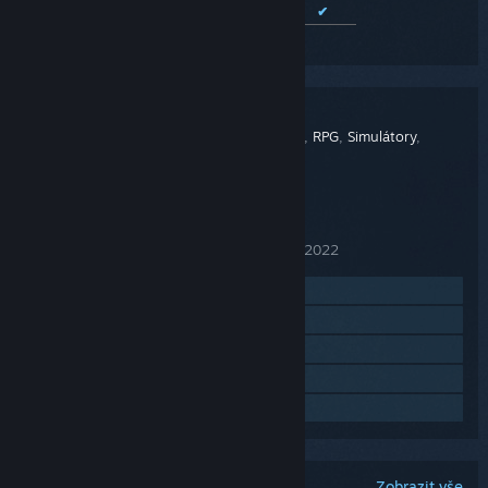
Evropská španělština
✔
✔
Zobrazit všechny podporované jazyky (10)
Coral Island
NÁZEV:
Dobrodružné
,
Nenáročné
,
Nezávislé
,
RPG
,
Simulátory
,
ŽÁNR:
Strategické
Stairway Games
VÝVOJÁŘ:
Balor Games
VYDAVATEL:
14. lis. 2023
DATUM VYDÁNÍ:
11. říj. 2022
DATUM VYDÁNÍ (PŘEDBĚŽNÝ PŘÍSTUP):
Navštívit oficiální stránku
Procházet historii aktualizací
Zobrazit související novinky
Zobrazit diskuze
Vyhledat komunitní skupiny
Zobrazit vše