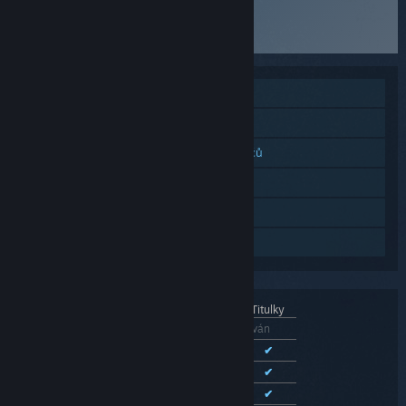
Stránka produktu
Režim pro jednoho hráče
Online kooperace
Multiplatformní režim pro více hráčů
Achievementy
Steam Cloud
Sdílení v rodině
Rozhraní
Zvuk
Titulky
Čeština
Jazyk není podporován
Angličtina
✔
✔
Francouzština
✔
✔
Němčina
✔
✔