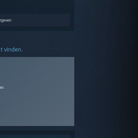
ergeven
t vinden.
es