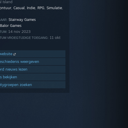
l Island
ontuur
,
Casual
,
Indie
,
RPG
,
Simulatie
,
Stairway Games
AAR:
Balor Games
14 nov 2023
TUM:
11 okt
TUM VROEGTIJDIGE TOEGANG:
website
schiedenis weergeven
erd nieuws lezen
s bekijken
tygroepen zoeken