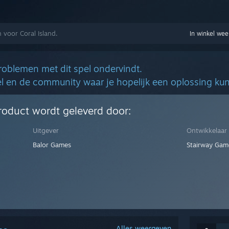
 voor Coral Island.
In winkel we
problemen met dit spel ondervindt.
kel en de community waar je hopelijk een oplossing kun
roduct wordt geleverd door:
Uitgever
Ontwikkelaar
Balor Games
Stairway Gam
Alles weergeven