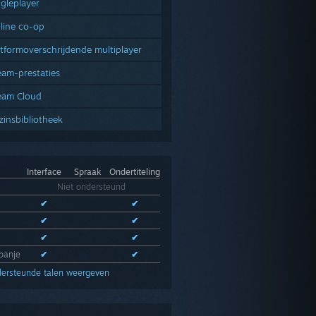
ngleplayer
line co-op
atformoverschrijdende multiplayer
eam-prestaties
eam Cloud
zinsbibliotheek
Interface
Spraak
Ondertiteling
s
Niet ondersteund
✔
✔
✔
✔
✔
✔
panje
✔
✔
dersteunde talen weergeven