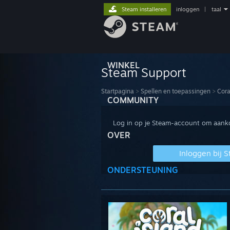
Steam installeren
inloggen
|
taal
WINKEL
Steam Support
Startpagina
>
Spellen en toepassingen
>
Cora
COMMUNITY
Log in op je Steam-account om aankop
OVER
Inloggen bij 
ONDERSTEUNING