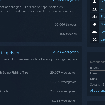
ies
Si
et andere gebruikers die het spel spelen en
On
n. Spelontwikkelaars houden deze discussies vaak in
Pl
St
10,066 threads
St
2,466 threads
Ge
Alles weergeven
kte gidsen
schreven kunnen een nuttige bron zijn voor gameplay-
Nederland
Engels
h & Some Fishing Tips
29,107 weergaven
Frans
Duits
16,269 weergaven
Spaans - S
Alle 10 on
 Guide
23,379 weergaven
9,118 weergaven