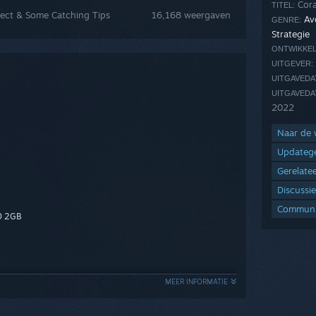
Cora
TITEL:
nsect & Some Catching Tips
16,168 weergaven
Av
GENRE:
Strategie
ONTWIKKEL
UITGEVER:
UITGAVEDA
UITGAVEDA
2022
Naar de 
Updatege
Gerelate
Discussie
Communi
0 2GB
MEER INFORMATIE