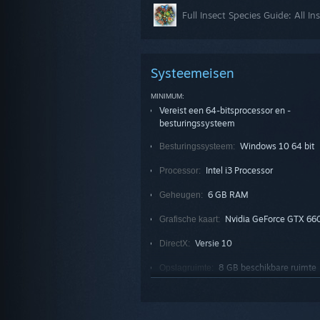
Full Insect Species Guide: All I
Systeemeisen
MINIMUM:
Vereist een 64-bitsprocessor en -
besturingssysteem
Windows 10 64 bit
Besturingssysteem:
Intel i3 Processor
Processor:
6 GB RAM
Geheugen:
Nvidia GeForce GTX 66
Grafische kaart:
Versie 10
DirectX:
8 GB beschikbare ruimte
Opslagruimte:
AANBEVOLEN:
Vereist een 64-bitsprocessor en -
besturingssysteem