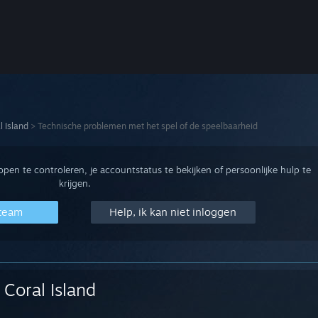
l Island
>
Technische problemen met het spel of de speelbaarheid
en te controleren, je accountstatus te bekijken of persoonlijke hulp te
krijgen.
Steam
Help, ik kan niet inloggen
Coral Island