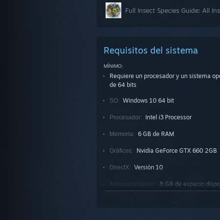
Full Insect Species Guide: All I
Requisitos del sistema
MÍNIMO:
Requiere un procesador y un sistema op
de 64 bits
Windows 10 64 bit
SO:
Intel i3 Processor
Procesador:
6 GB de RAM
Memoria:
Nvidia GeForce GTX 660 2GB
Gráficos:
Versión 10
DirectX:
8 GB de espacio dispo
Almacenamiento:
RECOMENDADO:
Requiere un procesador y un sistema o
de 64 bits