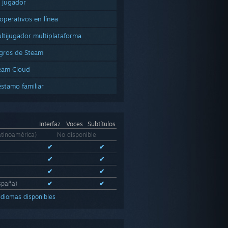
 jugador
operativos en línea
ltijugador multiplataforma
gros de Steam
eam Cloud
éstamo familiar
Interfaz
Voces
Subtítulos
atinoamérica)
No disponible
✔
✔
✔
✔
✔
✔
spaña)
✔
✔
 idiomas disponibles