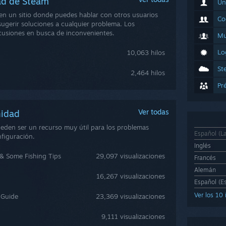
dad de Steam
Un
en un sitio donde puedes hablar con otros usuarios
Co
ugerir soluciones a cualquier problema. Los
scusiones en busca de inconvenientes.
Mu
Lo
10,063 hilos
St
2,464 hilos
Pr
Ver todas
unidad
ueden ser un recurso muy útil para los problemas
Español (L
nfiguración.
Inglés
h & Some Fishing Tips
29,097 visualizaciones
Francés
Alemán
16,267 visualizaciones
Español (E
Ver los 10
 Guide
23,369 visualizaciones
9,111 visualizaciones