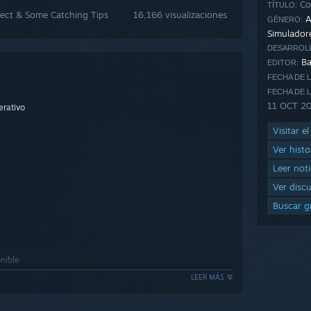
Cor
TÍTULO:
nsect & Some Catching Tips
16,166 visualizaciones
A
GÉNERO:
Simulador
DESARROL
Ba
EDITOR:
FECHA DE 
FECHA DE 
11 OCT 2
erativo
Visitar e
Ver histo
Leer noti
Ver disc
Buscar g
nible
LEER MÁS
perativo