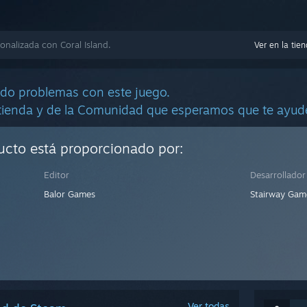
nalizada con Coral Island.
Ver en la tie
do problemas con este juego.
 tienda y de la Comunidad que esperamos que te ayude
ducto está proporcionado por:
Editor
Desarrollador
Balor Games
Stairway Gam
Ver todas