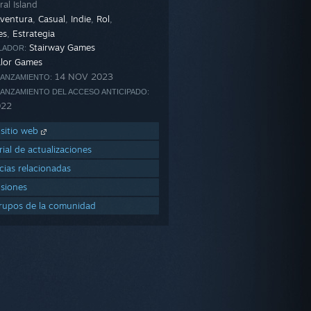
al Island
ventura
,
Casual
,
Indie
,
Rol
,
es
,
Estrategia
Stairway Games
LADOR:
lor Games
14 NOV 2023
LANZAMIENTO:
LANZAMIENTO DEL ACCESO ANTICIPADO:
022
l sitio web
rial de actualizaciones
cias relacionadas
usiones
rupos de la comunidad