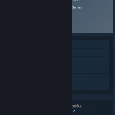
contact@stairwaygames.com
Stairway Games
Nº de telefone:
+6282138735475
Site do produto
Um jogador
Cooperativo on-line
Multijogador multiplataforma
Conquistas Steam
Nuvem Steam
Compartilhamento em família
Interface
Dublagem
Legendas
Português (Brasil)
✔
✔