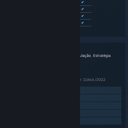
Inglês
✔
✔
Francês
✔
✔
Alemão
✔
✔
Espanhol (Espanha)
✔
✔
Ver todos os 10 idiomas disponíveis
Coral Island
TÍTULO:
Aventura
,
Casual
,
Indie
,
RPG
,
Simulação
,
Estratégia
GÊNERO:
Stairway Games
DESENVOLVEDOR:
Balor Games
DISTRIBUIDORA:
14/nov./2023
DATA DE LANÇAMENTO:
11/out./2022
DATA DE LANÇAMENTO EM ACESSO ANTECIPADO:
Acesse o site oficial
Veja o histórico de atualizações
Leia notícias relacionadas
Veja as discussões
Encontre grupos da Comunidade