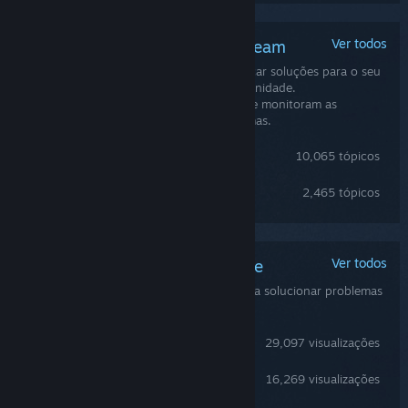
Ver todos
Discussões da Comunidade Steam
Você pode conversar com usuários e buscar soluções para o seu
problema através das discussões da Comunidade.
Desenvolvedores de jogos frequentemente monitoram as
discussões em busca de possíveis problemas.
Discussões gerais
10,065 tópicos
Bugs and Crashes Report
2,465 tópicos
Ver todos
Guias criados pela comunidade
Guias da comunidade podem ser úteis para solucionar problemas
de configuração e jogabilidade
Full Fish Species Guide: All Fish & Some Fishing Tips
29,097 visualizações
Offering Guide
16,269 visualizações