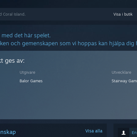
d Coral Island.
Visa i butik
 med det här spelet.
tiken och gemenskapen som vi hoppas kan hjälpa dig h
t ges av:
Utgivare
Utvecklare
Balor Games
Stairway Gam
Visa alla
menskap
En