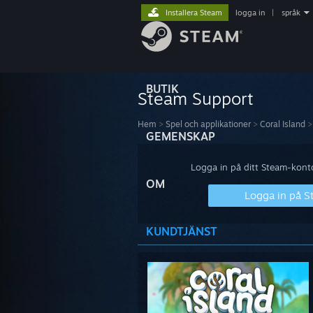
Installera Steam
logga in
|
språk
BUTIK
Steam Support
Hem
>
Spel och applikationer
>
Coral Island
>
GEMENSKAP
Logga in på ditt Steam-konto 
OM
Logga in på 
KUNDTJÄNST