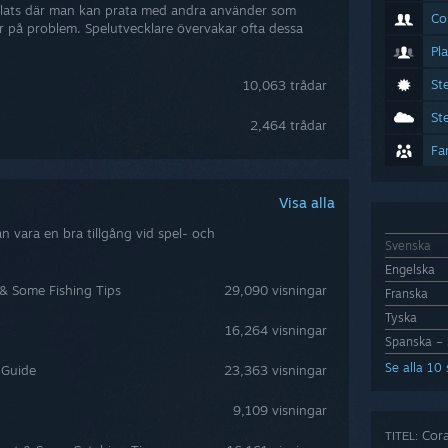
lats där man kan prata med andra använder som
Co
r på problem. Spelutvecklare övervakar ofta dessa
Pl
St
10,063 trådar
St
2,464 trådar
Fa
Visa alla
 vara en bra tillgång vid spel- och
Svenska
Engelska
h & Some Fishing Tips
29,090 visningar
Franska
Tyska
16,264 visningar
Spanska – 
Se alla 10
 Guide
23,363 visningar
9,109 visningar
Cora
TITEL: