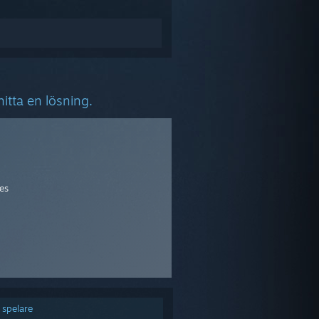
itta en lösning.
es
 spelare