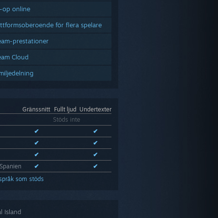
-op online
attformsoberoende för flera spelare
eam-prestationer
eam Cloud
miljedelning
Gränssnitt
Fullt ljud
Undertexter
Stöds inte
✔
✔
✔
✔
✔
✔
Spanien
✔
✔
 språk som stöds
l Island