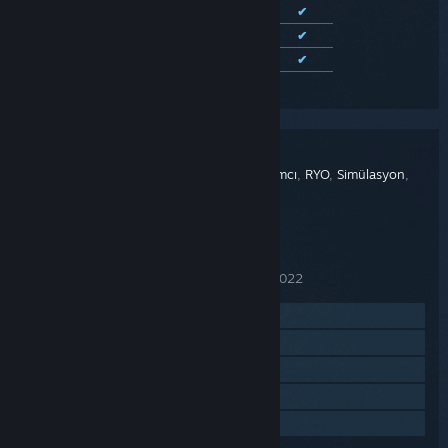
Fransızca
✔
✔
Almanca
✔
✔
Kastilya İspanyolcası
✔
✔
Desteklenen 10 dilin tümünü görüntüle
Coral Island
BAŞLIK:
Macera
,
Basit Eğlence
,
Bağımsız Yapımcı
,
RYO
,
Simülasyon
,
TÜR:
Strateji
Stairway Games
GELIŞTIRICI:
Balor Games
YAYINCI:
14 Kas 2023
ÇIKIŞ TARIHI:
11 Eki 2022
ERKEN ERIŞIM'DE YAYINLANMA TARIHI:
İnternet sitesini ziyaret et
Güncelleme geçmişini görüntüle
İlgili haberleri oku
Tartışmaları görüntüle
Topluluk gruplarını bul