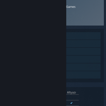
contact@stairwaygames.com
Stairway Games
Telefon #: +6282138735475
Ürün Websitesi
Tek Oyunculu
Çevrimiçi Eşli
Çapraz Platform Çok Oyunculu
Steam Başarımları
Steam Cloud
Aile Paylaşımı
Arayüz
Seslendirme
Altyazı
Türkçe
Desteklenmiyor
İngilizce
✔
✔