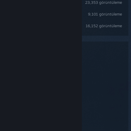
Coral Island 100% Achievement Guide
23,353 görüntüleme
The Starlet Town Recipe Book
9,101 görüntüleme
Full Insect Species Guide: All Insect & Some Catching Tips
16,152 görüntüleme
Sistem Gereksinimleri
MINIMUM:
64-bit işlemci ve işletim sistemi gerektirir
Windows 10 64 bit
İşletim Sistemi:
Intel i3 Processor
İşlemci:
6 GB RAM
Bellek:
Nvidia GeForce GTX 660 2GB
Ekran Kartı:
Sürüm 10
DirectX:
8 GB kullanılabilir alan
Depolama: