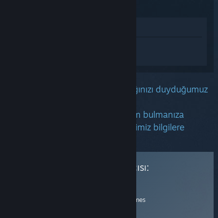
Mağazada İncele
Coral Island hakkında kişiselleştirilmiş
destek almak için
Giriş yapın
.
Bu oyun ile ilgili bir sorun yaşadığınızı duyduğumuz
için üzgünüz.
Mağaza ve Topluluk'tan bir çözüm bulmanıza
yardımcı olabileceğini umut ettiğimiz bilgilere
buradan bakabilirsiniz.
Bu ürün için destek sağlayıcısı:
Resmî Destek
Yayıncı
Müşteri Destek Websitesi
Balor Games
E-posta
:
Geliştirici