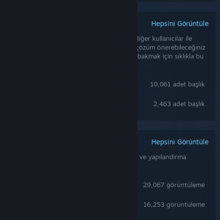
Hepsini Görüntüle
Steam Topluluk Tartışmaları
Topluluk tartışmaları size oyunu oynayan diğer kullanıcılar ile
konuşabileceğiniz ve herhangi bir soruna çözüm önerebileceğiniz
bir yer sunar. Oyun geliştiricileri sorunlara bakmak için sıklıkla bu
tartışmaları gözlemler.
Genel Tartışmalar
10,061 adet başlık
Bugs and Crashes Report
2,463 adet başlık
Hepsini Görüntüle
Topluluk Yapımı Rehberler
Topluluk tarafından yazılan rehberler oyun ve yapılandırma
sorunları için yararlı bir kaynak olabilir.
Full Fish Species Guide: All Fish & Some Fishing Tips
29,067 görüntüleme
Offering Guide
16,253 görüntüleme