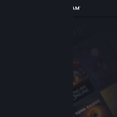
Log på
Butik
Fællesskab
Om
Support
Skift sprog
Hent Steam-mobilappen
Vis desktop-webside