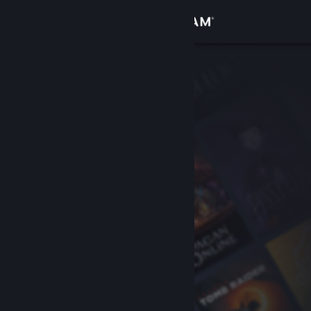
Inloggen
Winkel
Community
Over
Ondersteuning
Taal wijzigen
Download de mobiele Steam-app
Desktopwebsite weergeven