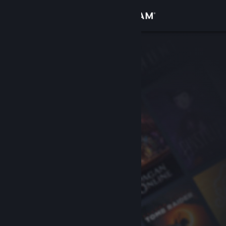
Iniciar sessão
Loja
Comunidade
Sobre
Suporte
Alterar idioma
Baixe o aplicativo móvel do Steam
Ver versão para computadores