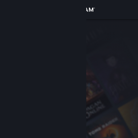
Anmelden
Shop
Community
Info
Support
Sprache ändern
Steam-Mobile-App herunterladen
Desktopversion anzeigen