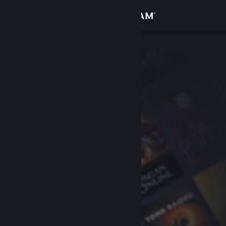
Giriş yap
Mağaza
Topluluk
Hakkında
Destek
Dili değiştir
Steam mobil uygulamasını yükle
Masaüstü internet sitesini görüntüle