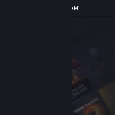
Bejelentkezés
Áruház
Közösség
Névjegy
Támogatás
Nyelvváltás
A Steam mobilalkalmazás beszerzése
Asztali weboldalra váltás