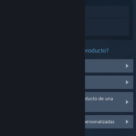
Ver en la tienda
Inicia sesión
para obtener ayuda
personalizada con Abyss School.
¿Qué problema tienes con este producto?
No funciona en mi sistema operativo
No se encuentra en mi biblioteca
Tengo problemas con la clave de producto de una
copia física
Inicia sesión para ver más opciones personalizadas