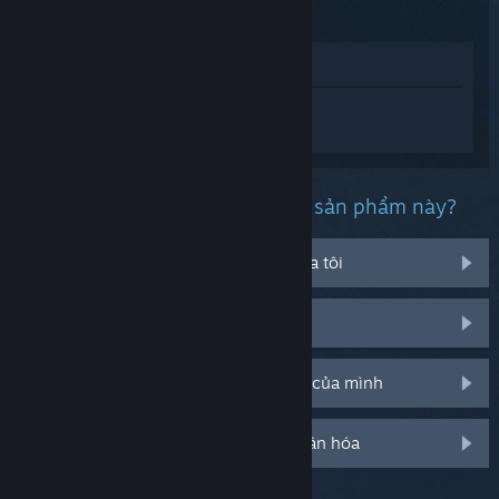
Xem trong cửa hàng
Đăng nhập
để nhận được hỗ trợ dành
riêng cho Abyss School.
Bạn đang gặp phải vấn đề gì với sản phẩm này?
Nó không chạy trên hệ điều hành của tôi
Nó không hiện trong thư viện của tôi
Tôi đang có vấn đề với mã CD bán lẻ của mình
Đăng nhập cho thêm tùy chọn cá nhân hóa