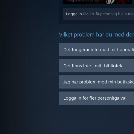
Logga in
för att få personlig hjälp m
Vilket problem har du med de
Det fungerar inte med mitt opera
Det finns inte i mitt bibliotek
Jag har problem med min butiksk
Logga in för fler personliga val