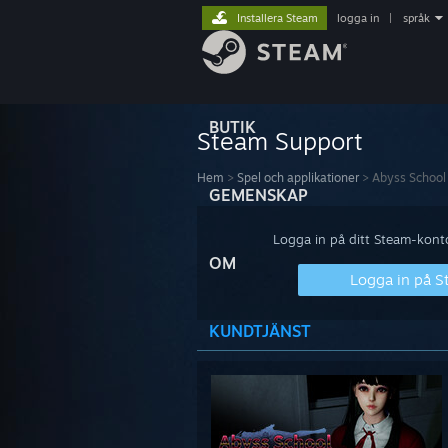
Installera Steam
logga in
|
språk
BUTIK
Steam Support
Hem
>
Spel och applikationer
>
Abyss School
GEMENSKAP
Logga in på ditt Steam-konto 
OM
Logga in på 
KUNDTJÄNST