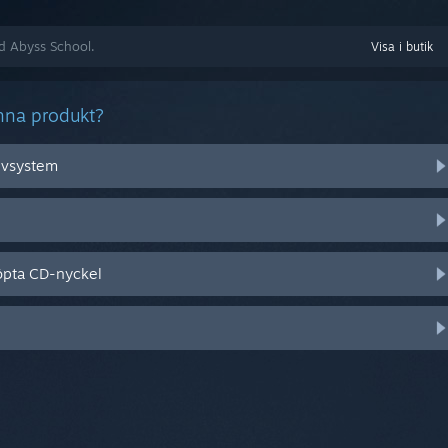
ed Abyss School.
Visa i butik
nna produkt?
tivsystem
öpta CD-nyckel