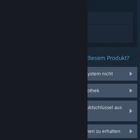
Im Shop anzeigen
Melden Sie sich an
, um personalisierte
Hilfe für Abyss School zu erhalten.
Welche Probleme haben Sie mit diesem Produkt?
Es funktioniert auf meinem Betriebssystem nicht
Es befindet sich nicht in meiner Bibliothek
Ich habe Probleme mit meinem Produktschlüssel aus
dem Einzelhandel
Anmelden, um personalisierte Optionen zu erhalten