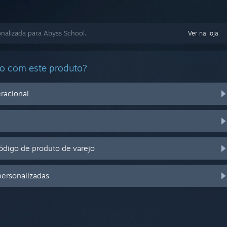
nalizada para Abyss School.
Ver na loja
do com este produto?
racional
digo de produto de varejo
personalizadas