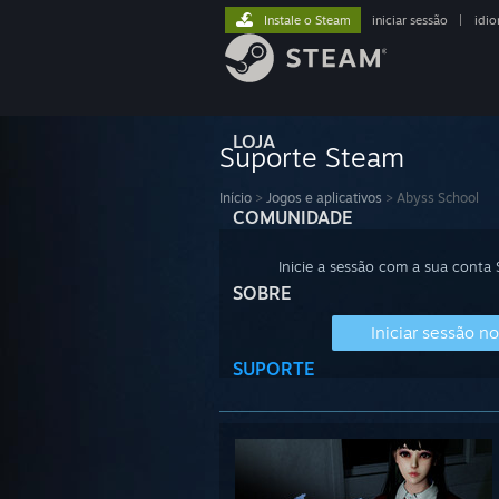
Instale o Steam
iniciar sessão
|
idi
LOJA
Suporte Steam
Início
>
Jogos e aplicativos
>
Abyss School
COMUNIDADE
Inicie a sessão com a sua conta
SOBRE
Iniciar sessão n
SUPORTE