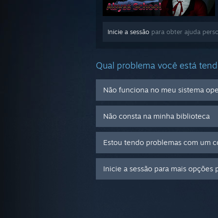
Inicie a sessão
para obter ajuda perso
Qual problema você está ten
Não funciona no meu sistema ope
Não consta na minha biblioteca
Estou tendo problemas com um có
Inicie a sessão para mais opções 