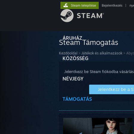
Steam telepítése
Bejelentkezés
|
ny
ÁRUHÁZ
Steam Támogatás
Kezdőoldal
>
Játékok és alkalmazások
>
Abys
KÖZÖSSÉG
Jelentkezz be Steam fiókodba vásárlás
NÉVJEGY
Jelentkezz be a 
TÁMOGATÁS