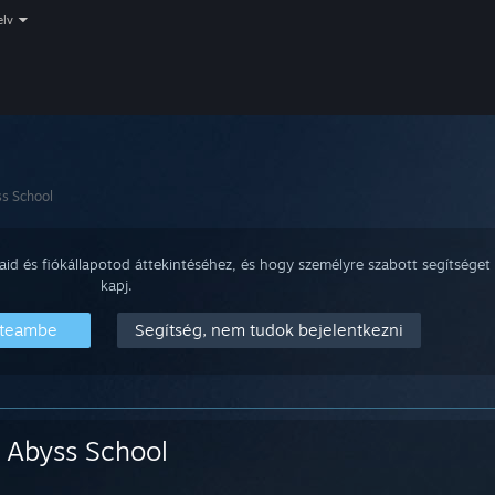
elv
s School
aid és fiókállapotod áttekintéséhez, és hogy személyre szabott segítséget
kapj.
Steambe
Segítség, nem tudok bejelentkezni
Abyss School