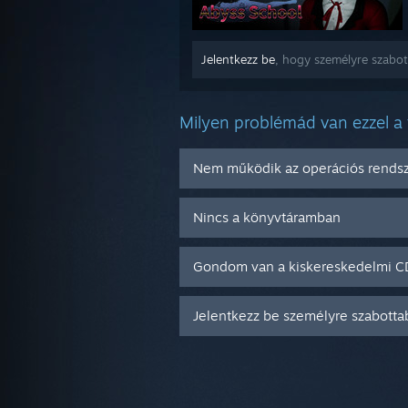
Jelentkezz be
, hogy személyre szabot
Milyen problémád van ezzel a
Nem működik az operációs rend
Nincs a könyvtáramban
Gondom van a kiskereskedelmi 
Jelentkezz be személyre szabotta