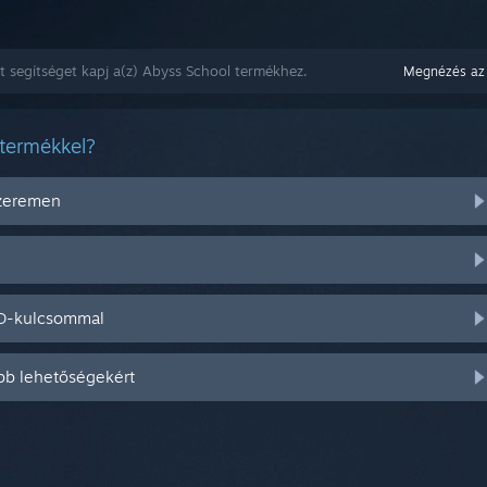
t segítséget kapj a(z) Abyss School termékhez.
Megnézés az
 termékkel?
szeremen
CD-kulcsommal
bb lehetőségekért