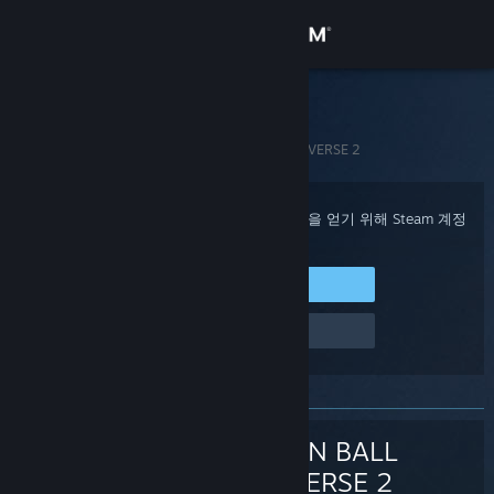
로그인
상점
Steam 고객지원
홈
>
게임 및 애플리케이션
>
DRAGON BALL XENOVERSE 2
커뮤니티
정보
구매 확인, 계정 상태 및 개인 설정화된 도움을 얻기 위해 Steam 계정
에 로그인하세요.
지원
Steam에 로그인
로그인 관련 문제
언어 변경
Steam 모바일 앱 다운로드
PC 웹사이트 보기
DRAGON BALL
XENOVERSE 2