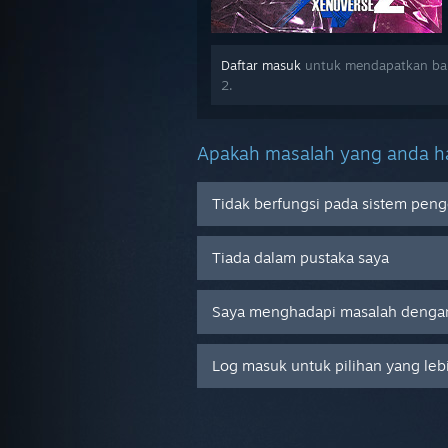
Daftar masuk
untuk mendapatkan ba
2.
Apakah masalah yang anda ha
Tidak berfungsi pada sistem peng
Tiada dalam pustaka saya
Saya menghadapi masalah dengan
Log masuk untuk pilihan yang leb