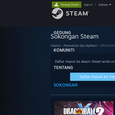
Pasang Steam
sign in
|
bahasa
GEDUNG
Sokongan Steam
Utama
>
Permainan dan Aplikasi
>
DRAGON 
KOMUNITI
Daftar masuk ke akaun Steam anda u
TENTANG
Daftar masuk ke St
SOKONGAN