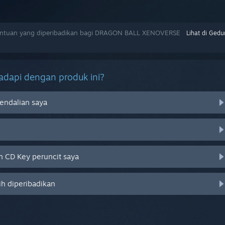
ntuan yang diperibadikan bagi DRAGON BALL XENOVERSE
Lihat di Gedu
dapi dengan produk ini?
endalian saya
 CD Key peruncit saya
ih diperibadikan