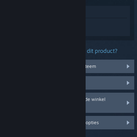
In winkel weergeven
Log in
om persoonlijke hulp te krijgen
voor DRAGON BALL XENOVERSE 2.
Welk probleem ondervind je met dit product?
Het werkt niet op mijn besturingssysteem
Het zit niet in mijn bibliotheek
Ik ondervind problemen met mijn in de winkel
gekochte cd-sleutel
Log in voor meer gepersonaliseerde opties