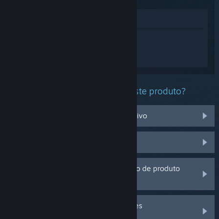
Ver na loja
Inicia sessão
para obteres ajuda
personalizada com o DRAGON BALL
XENOVERSE 2.
Que problema estás a ter com este produto?
Não funciona no meu sistema operativo
Não está na minha biblioteca
Estou a ter problemas com um código de produto
que adquiri fora do Steam
Inicia a sessão para veres mais opções
personalizadas