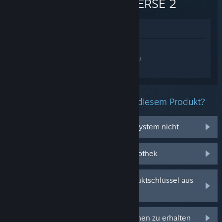
XENOVERSE 2
Im Shop anzeigen
Melden Sie sich an
, um personalisierte
Hilfe für DRAGON BALL XENOVERSE 2 zu
erhalten.
Welche Probleme haben Sie mit diesem Produkt?
Es funktioniert auf meinem Betriebssystem nicht
Es befindet sich nicht in meiner Bibliothek
Ich habe Probleme mit meinem Produktschlüssel aus
dem Einzelhandel
Anmelden, um personalisierte Optionen zu erhalten