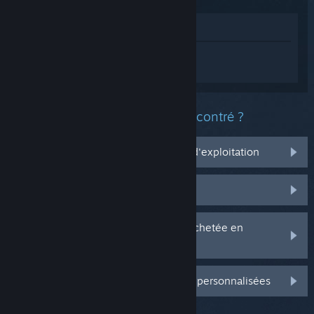
Voir dans le magasin
Connectez-vous
pour obtenir de l'aide
sur DRAGON BALL XENOVERSE 2.
Quel est le type de problème rencontré ?
Ça ne marche pas sur mon système d'exploitation
Il n'est pas dans ma bibliothèque
J'ai des problèmes avec ma clé CD achetée en
magasin
Connectez-vous pour plus d'options personnalisées