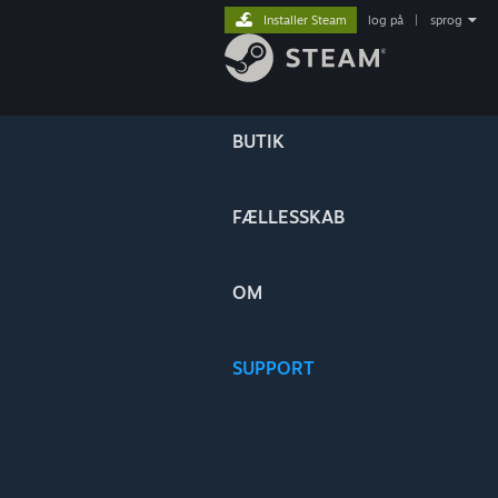
Installer Steam
log på
|
sprog
BUTIK
FÆLLESSKAB
OM
SUPPORT