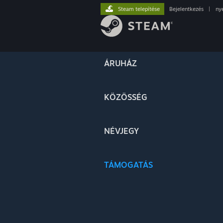
Steam telepítése
Bejelentkezés
|
ny
ÁRUHÁZ
KÖZÖSSÉG
NÉVJEGY
TÁMOGATÁS