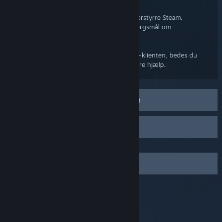
Steam-klient
Andre programmer på computeren kan forstyrre Steam.
Gennemgå venligst vores ofte stillede spørgsmål om
programmer, der kan forstyrre Steam.
Hvis du fortsat har problemer med Steam-klienten, bedes du
kontakte Steam Support for at få yderligere hjælp.
Generel fejlfinding af Steam-klienten
Programmer, der kan forstyrre Steam
Kontakt Steam Support