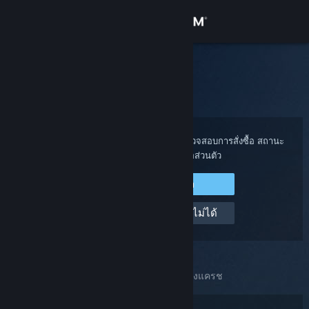
เข้าสู่ระบบ
ร้านค้า
ฝ่ายสนับสนุน Steam
ชุมชน
หน้าหลัก
>
ไคลเอนต์ Steam กำลังแครช
เกี่ยวกับ
เข้าสู่ระบบไปยังบัญชี Steam ของคุณเพื่อตรวจสอบการสั่งซื้อ สถานะ
บัญชี และรับความช่วยเหลือส่วนตัว
ฝ่ายสนับสนุน
เข้าสู่ระบบ Steam
เปลี่ยนภาษา
ช่วยด้วย ฉันเข้าสู่ระบบไม่ได้
รับแอป Steam แบบพกพา
ชมเว็บไซต์สำหรับเดสก์ท็อป
คุณได้เลือกปัญหาแล้ว:
ไคลเอนต์ Steam กำลังแครช