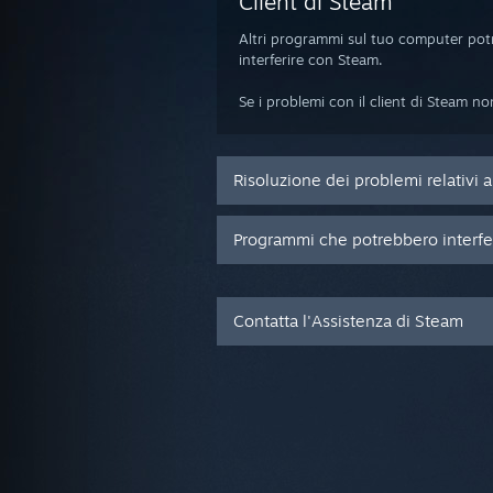
Client di Steam
Altri programmi sul tuo computer pot
interferire con Steam.
Se i problemi con il client di Steam non
Risoluzione dei problemi relativi a
Programmi che potrebbero interfe
Contatta l'Assistenza di Steam