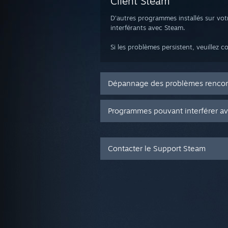
Client Steam
D'autres programmes installés sur vot
interférants avec Steam.
Si les problèmes persistent, veuillez 
Dépannage des problèmes rencont
Programmes pouvant interférer a
Contacter le Support Steam