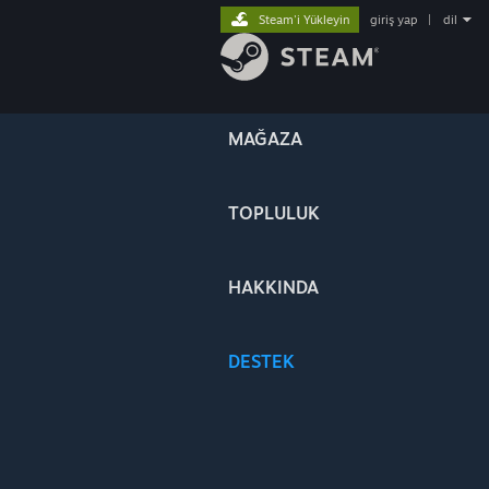
Steam'i Yükleyin
giriş yap
|
dil
MAĞAZA
TOPLULUK
HAKKINDA
DESTEK